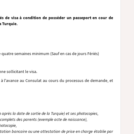
tés de visa à condition de posséder un passeport en cour de
a Turquie.
e quatre semaines minimum (Sauf en cas de jours Fériés)
ne sollicitant le visa.
e à l'avance au Consulat au cours du processus de demande, et
 après la date de sortie de la Turquie) et ses photocopies,
oms complets des parents (exemple acte de naissance),
photocopie,
estation bancaire ou une attestation de prise en charge établie par