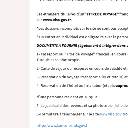
Les étrangers titulaires d’un
"TITREDE VOYAGE"
fran
sur
www.visa.gov.tr
.
*Les dossiers incomplets sur le site ne sont pas accep
* Un entretien individuel est obligatoire avec la person
DOCUMENTS A FOURNIR (également à intégrer dans vo
1- Passeport ou "Titre de Voyage" français, en cours 
Turquie et sa photocopie.
2- Carte de séjour ou récépissé en cours de validité et
3- R
éservation
du voyage (transport aller et retour) e
4- Réservation de l’hôtel ou l’invitation
(
établie
auprès
d’une personne résidant en Turquie.
5- Le justificatif des revenus et sa photocopie (fiche 
6-Formulaire à télécharger sur le site
www.visa.gov.tr
o
http://www.konsolosluk.gov.tr