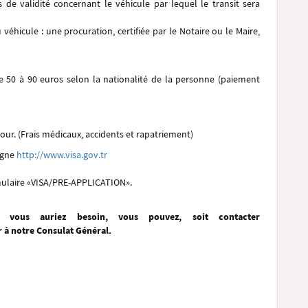
s de validité concernant le véhicule par lequel le transit sera
véhicule : une procuration, certifiée par le Notaire ou le Maire,
e 50 à 90 euros selon la nationalité de la personne (paiement
our. (Frais médicaux, accidents et rapatriement)
igne
http://www.visa.gov.tr
rmulaire «VISA/PRE-APPLICATION».
 vous auriez besoin, vous pouvez, soit contacter
r à notre Consulat Général.