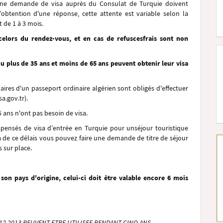
 une demande de visa auprès du Consulat de Turquie doivent
btention d'une réponse, cette attente est variable selon la
t de 1 à 3 mois.
ce
lors du rendez-vous
, et e
n cas de refus
cesfrais sont non
ou plus de 35 ans et moins de 65 ans peuvent obtenir leur visa
laires d'un passeport ordinaire algérien sont obligés d'effectuer
a.gov.tr).
5 ans n'ont pas besoin de visa.
ispensés de visa d’entrée en Turquie pour unséjour touristique
à de ce délais vous pouvez faire une demande de titre de séjour
 sur place.
on pays d'origine, celui-ci doit être valable encore 6 mois
.12.2013 PEUVENT ETRE UTILISEE PENDANT CINQ ANS.