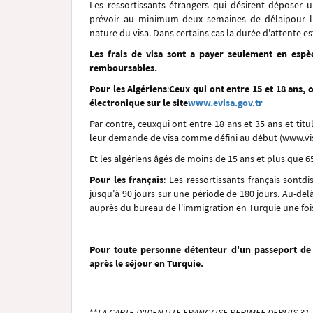
Les ressortissants étrangers qui désirent déposer
prévoir au minimum deux semaines de délaipour l’o
nature du visa. Dans certains cas la durée d'attente es
Les frais de visa sont a payer seulement en espè
remboursables.
Pour les Algériens
:
Ceux qui ont entre 15 et 18 ans, 
électronique sur le site
www.evisa.gov.tr
Par contre, ceuxqui ont entre 18 ans et 35 ans et titu
leur demande de visa comme défini au début (www.vis
Et les algériens âgés de moins de 15 ans et plus que 6
Pour les français
:
Les ressortissants français sontd
jusqu’à 90 jours sur une période de 180 jours. Au-del
auprès du bureau de l'immigration en Turquie une fois
Pour toute personne détenteur d'un passeport de s
après le séjour en Turquie.
**
LA CARTE D'IDENTITE FRANÇAISE PERIMEE DEPUIS 31