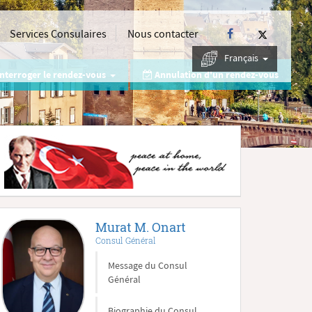
Services Consulaires
Nous contacter
Français
nterroger le rendez-vous
Annulation d'un rendez-vous
Murat M. Onart
Consul Général
Message du Consul
Général
Biographie du Consul