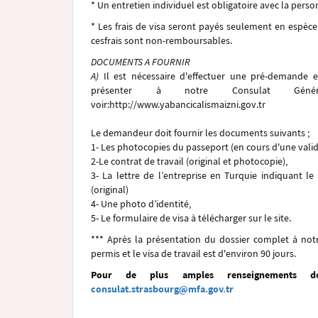
* Un entretien individuel est obligatoire avec la person
* Les frais de visa seront payés seulement en espèc
cesfrais sont non-remboursables.
DOCUMENTS A FOURNIR
A)
I
l est nécessaire d'effectuer une pré-demande 
présenter à notre Consulat Généra
voir:
http://www.yabancicalismaizni.gov.tr
Le demandeur doit fournir les documents suivants ;
1- Les photocopies du passeport (en cours d'une validi
2-Le contrat de travail (original et photocopie),
3- La lettre de l’entreprise en Turquie indiquant le p
(original)
4- Une photo d’identité,
5- Le formulaire de visa à télécharger sur le site.
*** Après la présentation du dossier complet à not
permis et le visa de travail est d'environ 90 jours.
Pour de plus amples renseignements do
consulat.strasbourg@mfa.gov.tr