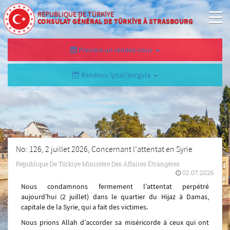
RÉPUBLIQUE DE TÜRKİYE
CONSULAT GÉNÉRAL DE TÜRKİYE À STRASBOURG
Prendre un rendez-vous
Randevu İptal/Sorgula
No: 126, 2 juillet 2026, Concernant l’attentat en Syrie
République De Türkiye Ministère Des Affaires Étrangères
02.07.2026
Nous condamnons fermement l’attentat perpétré
aujourd’hui (2 juillet) dans le quartier du Hijaz à Damas,
capitale de la Syrie, qui a fait des victimes.
Nous prions Allah d’accorder sa miséricorde à ceux qui ont