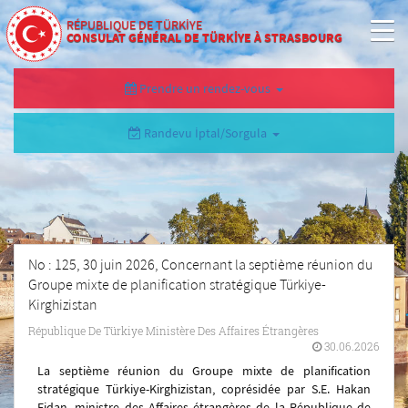
RÉPUBLIQUE DE TÜRKİYE
CONSULAT GÉNÉRAL DE TÜRKİYE À STRASBOURG
Prendre un rendez-vous
Randevu İptal/Sorgula
No : 125, 30 juin 2026, Concernant la septième réunion du
Groupe mixte de planification stratégique Türkiye-
Kirghizistan
République De Türkiye Ministère Des Affaires Étrangères
30.06.2026
La septième réunion du Groupe mixte de planification
stratégique Türkiye-Kirghizistan, coprésidée par S.E. Hakan
Fidan, ministre des Affaires étrangères de la République de